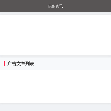
头条资讯
每日秒杀
每日爆品
电器城
国内超市
进口超市
内购福利
金桔兔
广告文章列表