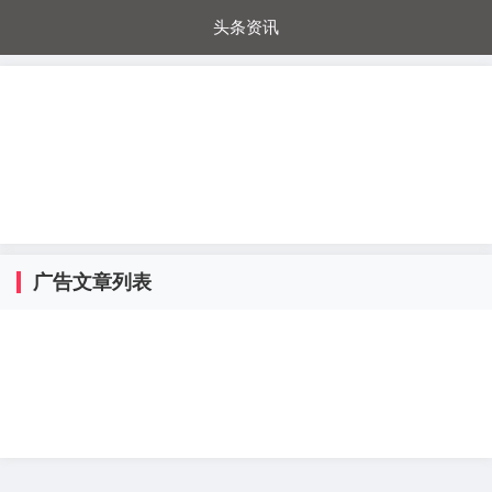
头条资讯
每日秒杀
每日爆品
电器城
国内超市
进口超市
内购福利
金桔兔
广告文章列表