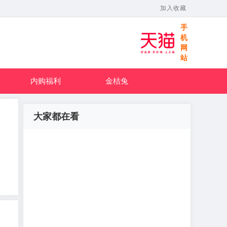
加入收藏
手
机
网
站
内购福利
金桔兔
大家都在看