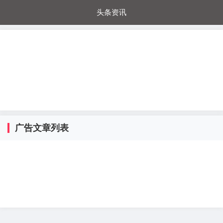
头条资讯
每日秒杀
每日爆品
电器城
国内超市
进口超市
内购福利
金桔兔
广告文章列表