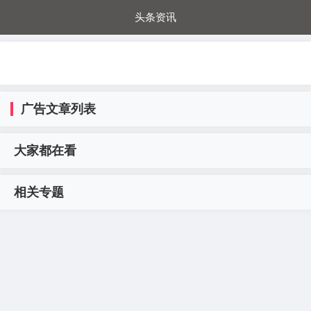
头条资讯
每日秒杀
每日爆品
电器城
国内超市
进口超市
内购福利
金桔兔
广告文章列表
大家都在看
相关专题