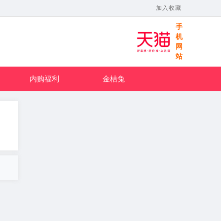
加入收藏
手
机
网
站
内购福利
金桔兔