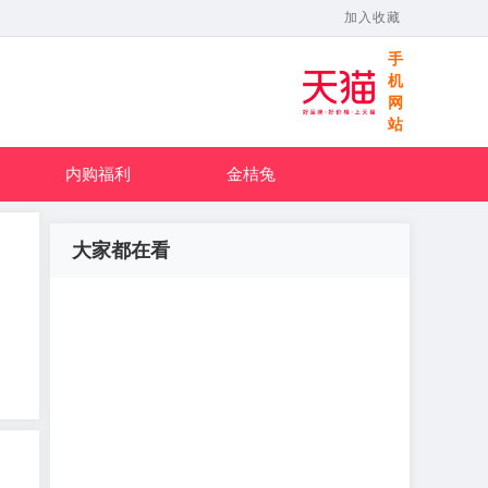
加入收藏
手
机
网
站
内购福利
金桔兔
大家都在看