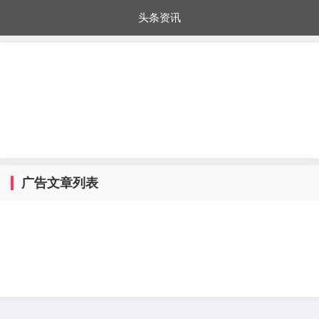
头条资讯
每日秒杀
每日爆品
电器城
国内超市
进口超市
内购福利
金桔兔
广告文章列表