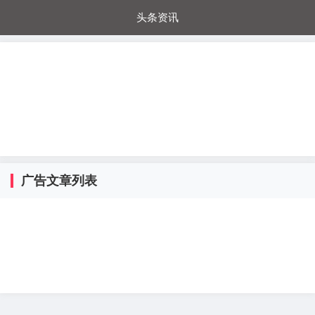
头条资讯
每日秒杀
每日爆品
电器城
国内超市
进口超市
内购福利
金桔兔
广告文章列表