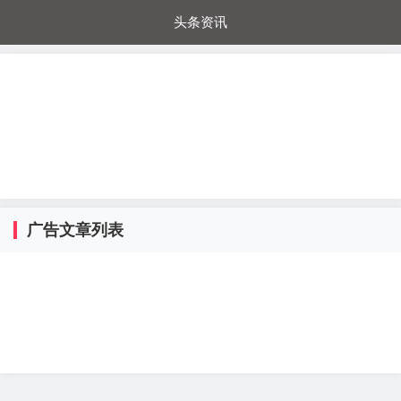
头条资讯
每日秒杀
每日爆品
电器城
国内超市
进口超市
内购福利
金桔兔
广告文章列表