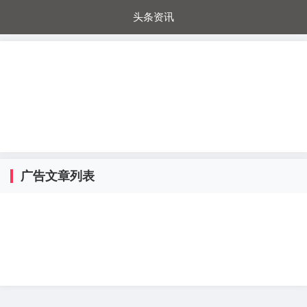
头条资讯
每日秒杀
每日爆品
电器城
国内超市
进口超市
内购福利
金桔兔
广告文章列表