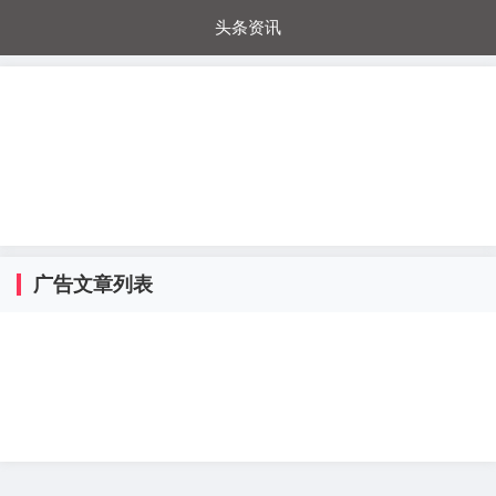
头条资讯
每日秒杀
每日爆品
电器城
国内超市
进口超市
内购福利
金桔兔
广告文章列表