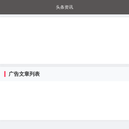
头条资讯
每日秒杀
每日爆品
电器城
国内超市
进口超市
内购福利
金桔兔
广告文章列表