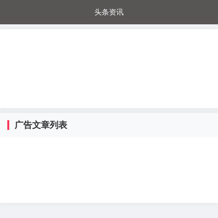
头条资讯
每日秒杀
每日爆品
电器城
国内超市
进口超市
内购福利
金桔兔
广告文章列表