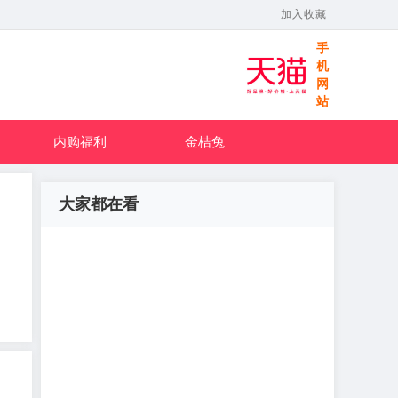
加入收藏
手
机
网
站
内购福利
金桔兔
大家都在看