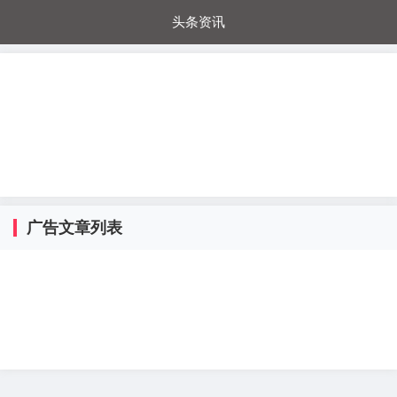
头条资讯
每日秒杀
每日爆品
电器城
国内超市
进口超市
内购福利
金桔兔
广告文章列表