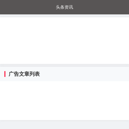
头条资讯
每日秒杀
每日爆品
电器城
国内超市
进口超市
内购福利
金桔兔
广告文章列表