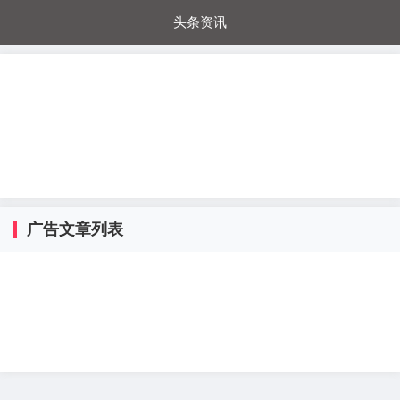
头条资讯
每日秒杀
每日爆品
电器城
国内超市
进口超市
内购福利
金桔兔
广告文章列表