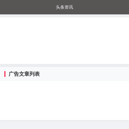
头条资讯
每日秒杀
每日爆品
电器城
国内超市
进口超市
内购福利
金桔兔
广告文章列表