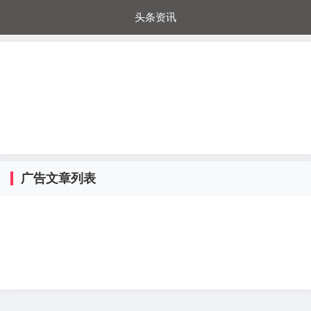
头条资讯
每日秒杀
每日爆品
电器城
国内超市
进口超市
内购福利
金桔兔
广告文章列表