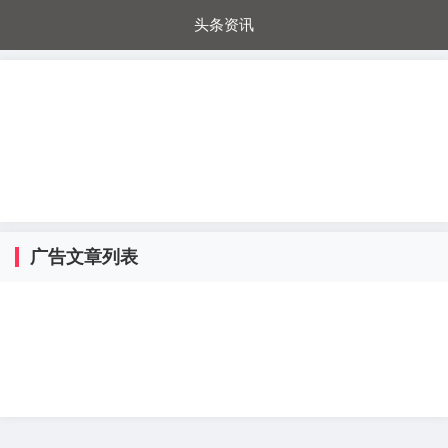
头条资讯
每日秒杀
每日爆品
电器城
国内超市
进口超市
内购福利
金桔兔
广告文章列表