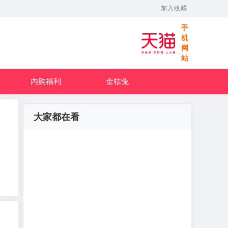
加入收藏
手
机
网
站
内购福利
金桔兔
大家都在看