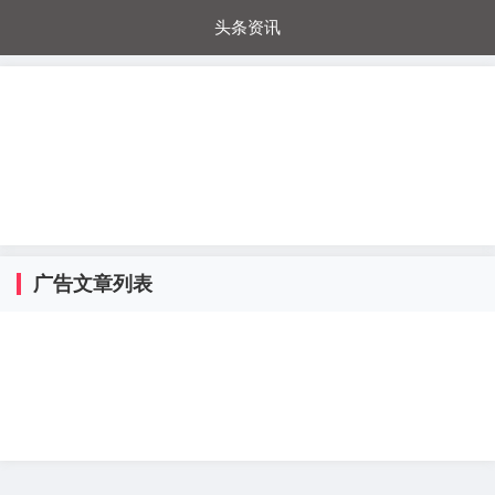
头条资讯
每日秒杀
每日爆品
电器城
国内超市
进口超市
内购福利
金桔兔
广告文章列表