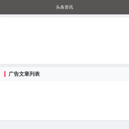
头条资讯
每日秒杀
每日爆品
电器城
国内超市
进口超市
内购福利
金桔兔
广告文章列表