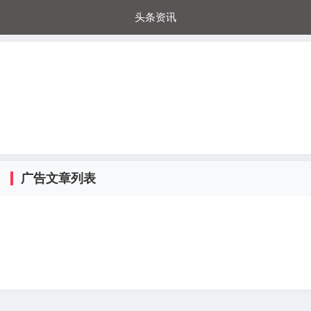
头条资讯
每日秒杀
每日爆品
电器城
国内超市
进口超市
内购福利
金桔兔
广告文章列表