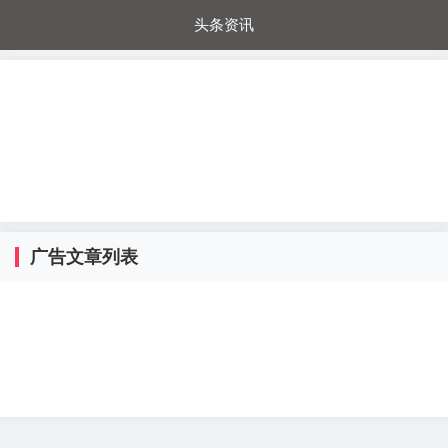
头条资讯
每日秒杀
每日爆品
电器城
国内超市
进口超市
内购福利
金桔兔
广告文章列表