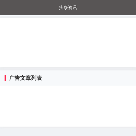
头条资讯
每日秒杀
每日爆品
电器城
国内超市
进口超市
内购福利
金桔兔
广告文章列表