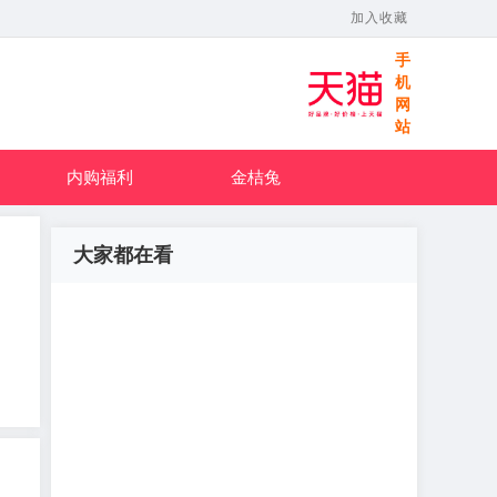
加入收藏
手
机
网
站
内购福利
金桔兔
大家都在看