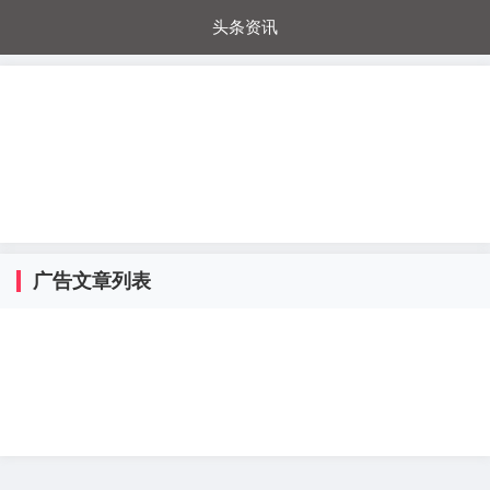
头条资讯
每日秒杀
每日爆品
电器城
国内超市
进口超市
内购福利
金桔兔
广告文章列表