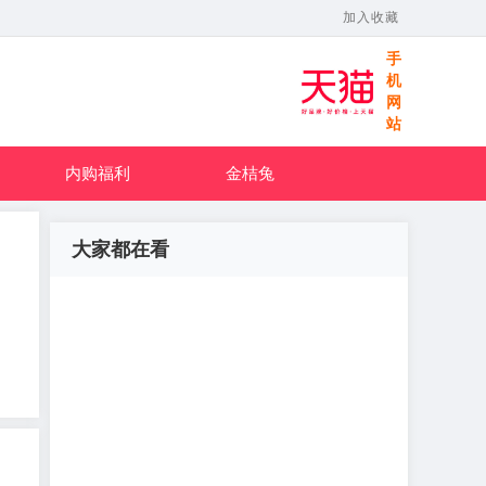
加入收藏
手
机
网
站
内购福利
金桔兔
大家都在看