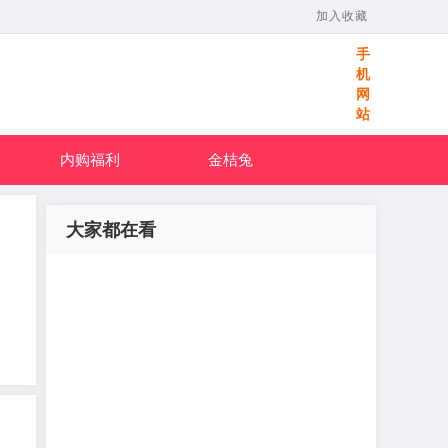
加入收藏
手
机
网
站
内购福利
金桔兔
大家都在看