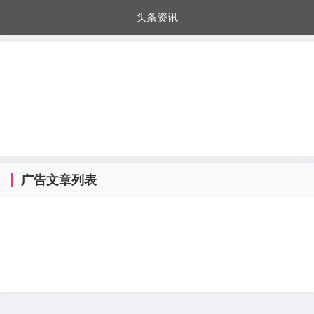
头条资讯
每日秒杀
每日爆品
电器城
国内超市
进口超市
内购福利
金桔兔
广告文章列表