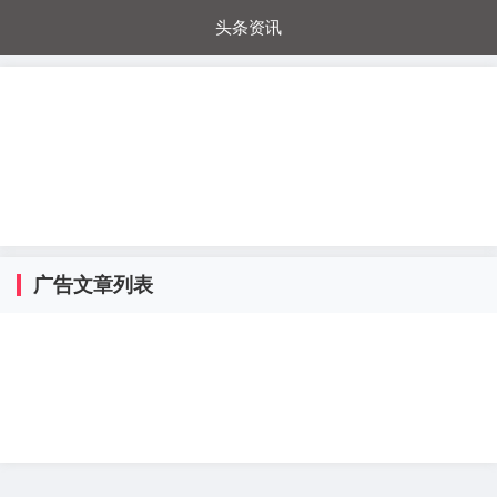
头条资讯
每日秒杀
每日爆品
电器城
国内超市
进口超市
内购福利
金桔兔
广告文章列表