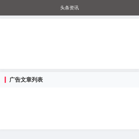
头条资讯
每日秒杀
每日爆品
电器城
国内超市
进口超市
内购福利
金桔兔
广告文章列表