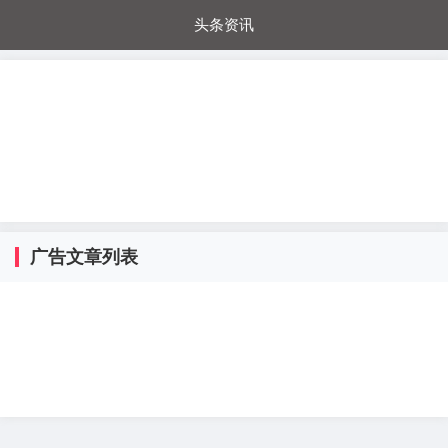
头条资讯
每日秒杀
每日爆品
电器城
国内超市
进口超市
内购福利
金桔兔
广告文章列表