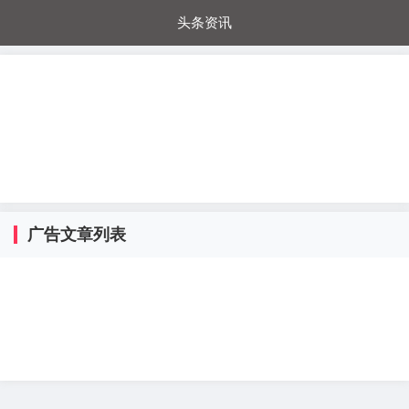
头条资讯
每日秒杀
每日爆品
电器城
国内超市
进口超市
内购福利
金桔兔
广告文章列表