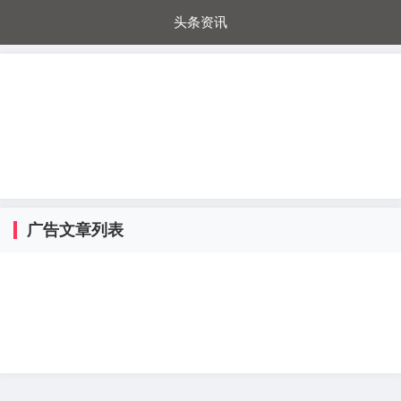
头条资讯
每日秒杀
每日爆品
电器城
国内超市
进口超市
内购福利
金桔兔
广告文章列表