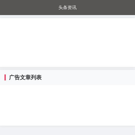
头条资讯
每日秒杀
每日爆品
电器城
国内超市
进口超市
内购福利
金桔兔
广告文章列表