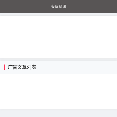
头条资讯
每日秒杀
每日爆品
电器城
国内超市
进口超市
内购福利
金桔兔
广告文章列表