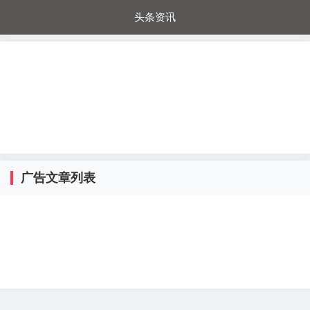
头条资讯
每日秒杀
每日爆品
电器城
国内超市
进口超市
内购福利
金桔兔
广告文章列表