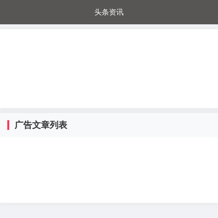
头条资讯
每日秒杀
每日爆品
电器城
国内超市
进口超市
内购福利
金桔兔
广告文章列表