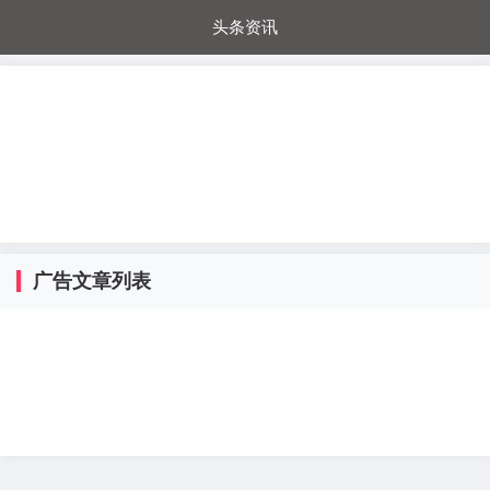
头条资讯
每日秒杀
每日爆品
电器城
国内超市
进口超市
内购福利
金桔兔
广告文章列表