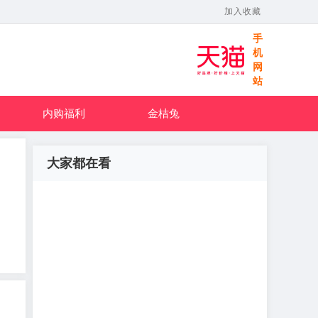
加入收藏
手
机
网
站
内购福利
金桔兔
大家都在看