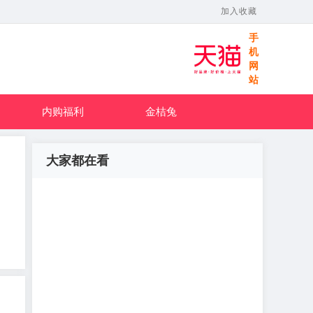
加入收藏
手
机
网
站
内购福利
金桔兔
大家都在看