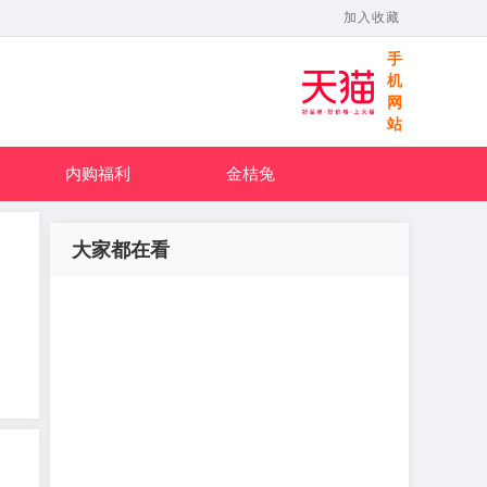
加入收藏
手
机
网
站
内购福利
金桔兔
大家都在看