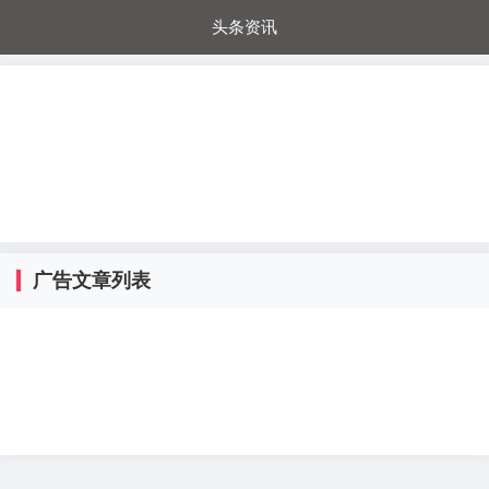
头条资讯
每日秒杀
每日爆品
电器城
国内超市
进口超市
内购福利
金桔兔
广告文章列表