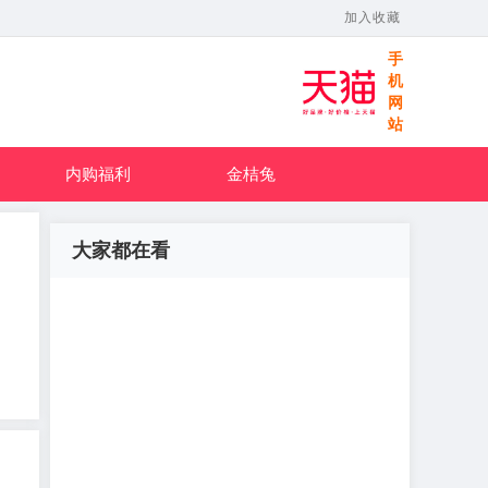
加入收藏
手
机
网
站
内购福利
金桔兔
大家都在看