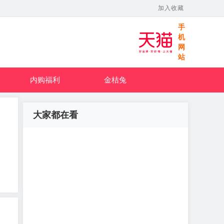
加入收藏
手
机
网
站
内购福利
金桔兔
大家都在看