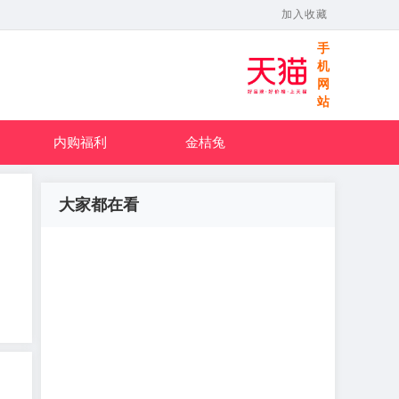
加入收藏
手
机
网
站
内购福利
金桔兔
大家都在看