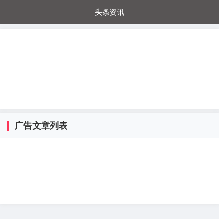
头条资讯
每日秒杀
每日爆品
电器城
国内超市
进口超市
内购福利
金桔兔
广告文章列表